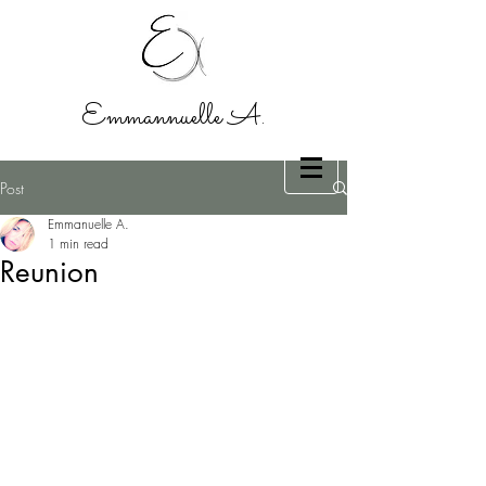
Emmannuelle A.
Post
Emmanuelle A.
1 min read
Reunion