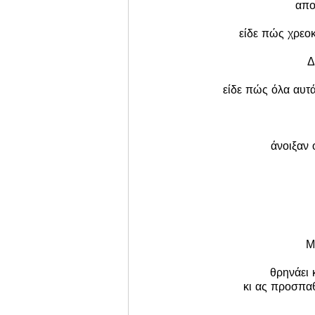
απο
είδε πώς χρεο
Δ
είδε πώς όλα αυτά
άνοιξαν 
Μ
θρηνάει κ
κι ας προσπαθ