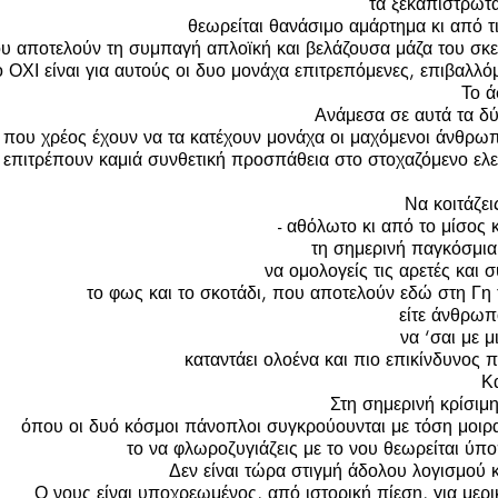
τα ξεκαπίστρωτ
θεωρείται θανάσιμο αμάρτημα κι από τ
υ αποτελούν τη συμπαγή απλοϊκή και βελάζουσα μάζα του σκε
ο ΟΧΙ είναι για αυτούς οι δυο μονάχα επιτρεπόμενες, επιβαλλό
Το ά
Ανάμεσα σε αυτά τα δύ
που χρέος έχουν να τα κατέχουν μονάχα οι μαχόμενοι άνθρωπο
 επιτρέπουν καμιά συνθετική προσπάθεια στο στοχαζόμενο ελ
Να κοιτάζει
- αθόλωτο κι από το μίσος 
τη σημερινή παγκόσμια
να ομολογείς τις αρετές και σ
το φως και το σκοτάδι, που αποτελούν εδώ στη Γη 
είτε άνθρωπο
να ‘σαι με μ
καταντάει ολοένα και πιο επικίνδυνος π
Κ
Στη σημερινή κρίσιμη
όπου οι δυό κόσμοι πάνοπλοι συγκρούουνται με τόση μοιρα
το να φλωροζυγιάζεις με το νου θεωρείται ύποπ
Δεν είναι τώρα στιγμή άδολου λογισμού 
Ο νους είναι υποχρεωμένος, από ιστορική πίεση, για μερικ