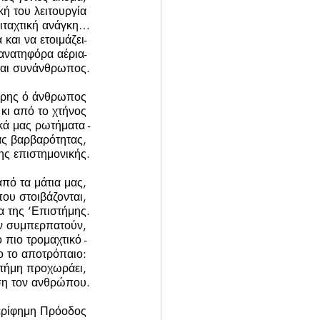
κή του λειτουργία 
πιταχτική ανάγκη…
αι να ετοιμάζει- 
ανατηφόρα αέρια- 
 και συνάνθρωπος.
ίρης ό άνθρωπος 
κι από το χτήνος 
κά μας ρωτήματα -
ας βαρβαρότητας, 
της επιστημονικής.
ό τα μάτια μας, 
υ στοιβάζονται, 
α της ‘Επιστήμης.
εν συμπερπατούν, 
ο πιο τρομαχτικό - 
το το αποτρόπαιο: 
τήμη προχωράει, 
ση τον ανθρώπου.
ρίφημη Πρόοδος 