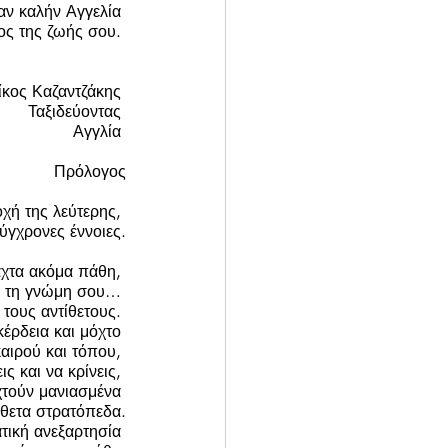
αν καλήν Αγγελία 
ος της ζωής σου. 
ίκος Καζαντζάκης 
Ταξιδεύοντας 
Αγγλία 
Πρόλογος
οχή της λεύτερης, 
ύγχρονες έννοιες.
αχτα ακόμα πάθη, 
ς τη γνώμη σου… 
 τους αντίθετους. 
έρδεια και μόχτο 
αιρού και τόπου, 
ις και να κρίνεις, 
χτούν μανιασμένα 
ίθετα στρατόπεδα.
ατική ανεξαρτησία 