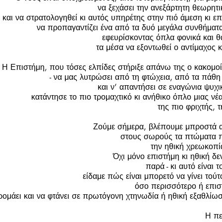
να ξεχάσει την ανεξάρτητη θεωρητι
και να στρατολογηθεί κι αυτός υπηρέτης στην πιό άμεση κι ε
να προπαγαντίζει ένα από τα δυό μεγάλα συνθήματα κ
εφευρίσκοντας όπλα φονικά και θ
τα μέσα να εξοντωθεί ο αντίμαχος
Η Επιστήμη, που τόσες ελπίδες στήριξε απάνω της ο κακομο
- να μας λυτρώσει από τη φτώχεια, από τα πάθη 
και ν’ απαντήσει σε εναγώνια ψυχι
κατάντησε το πιο τρομαχτικό κι ανήθικο όπλο μιας νέ
της πιο φριχτής, 
Ζούμε σήμερα, βλέπουμε μπροστά απ
στους σωρούς τα πτώματα πο
την ηθική χρεωκοπί
Όχι μόνο επιστήμη κι ηθική δ
παρά - κι αυτό είναι τ
είδαμε πώς είναι μπορετό να γίνει τού
όσο περισσότερο ή επισ
ομάει και να φτάνει σε πρωτόγονη χτηνωδία ή ηθική εξαθλίω
Η πε