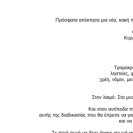
Πρόσφατα απέκτησα μια νέα, κακή π
Κυρι
Τρομοκρα
ληστείες, 
χρέη, νόμοι, με
Στον λαιμό. Στο μυ
Και στον αντίποδα τ
αυτής της διαδικασίας που θα έπρεπε να γα
και να
Σε ποιά ψυχή να δίνει άραγε αγωγή αυ