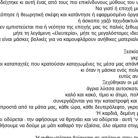
δείχτηκε κι αυτή ένας από τους πιο επικίνδυνους μύθους του
Να γιατί ή εποχή μ
κόπησε ή θεωρητική σκέψη και κατάντησε ή εφαρμοσμένο όργα
ή άσκοπο χαζό ταχυδακτυλο
εν εμπιστεύεται πια ή νεότητα της εποχής μας τις παλιές ξεθω
μήτε τη λεγάμενη «έλευτερία», μήτε τις μεγαλόστομες ιδε
 είναι μάσκες βολικές για να καμουφλάρουν ανήθικες ματεριαλι
Ξεσκίσ
γκρ
οι καταπαχτές που κρατούσαν καταχωμένες τις μέσα μας απά
κι όταν η μάσκα ενός πολι
ευτύς αν
Ξεχύθηκαν οι μέ
άγρια λύσσα αυτοσκοτω
καλό και κακό, τίμιο κι άτιμο, πο
συνεργάζονται για την καταστροφή κα
προστά από τα μάτια μας, κάθε ώρα, κάθε δευτερόλεφτο, γκρεμ
‘Η καρδιά, δεμένη 
ι οδύρεται - την αφήσουμε να θρηνάει και να οδύρεται - αυτή ’να
ήσουμε να δούμε με μάτι καθαρό την εξαίσια, όλο αίματα στι
Ή ανθρωπότητα βρίσκεται σε απότομη στην πο