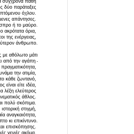
α σύγχρονα πάθη 
ις δύο παράταξες 
πτόμενου όχλου. 
μενες απάντησες. 
σπρο ή το μαύρο.
ο ακρότατα όρια, 
ι της ενέργειας, 
εύτερον άνθρωπο.
ς με αθόλωτο μάτι
κι από την αγάπη -
 πραγματικότητα, 
υνάμα την ατιμία, 
το κάθε ζωντανό, 
ς είναι είτε ιδέα, 
ια λέξη ελεύτερος 
νεματικός άθλος. 
αι πολύ σκόπιμα. 
 ιστορική στιγμή, 
ία αναγκαιότητα, 
το κι επικίντυνο.
και επισκόπησης. 
ές γενιές ακόμα, 