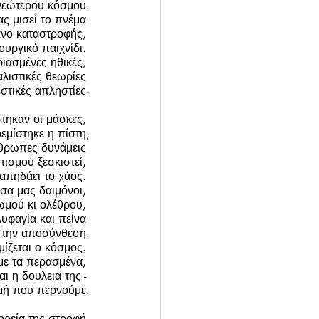
 νεώτερου κόσμου.
ας μισεί το πνέμα 
νο καταστροφής, 
υργικό παιχνίδι. 
ριασμένες ηθικές, 
αλιστικές θεωρίες 
στικές απληστίες·
τηκαν οι μάσκες, 
εμίστηκε η πίστη,
νθρωπες δυνάμεις 
τισμού ξεσκιστεί, 
απηδάει το χάος. 
σα μας δαιμόνοι, 
μού κι ολέθρου, 
λυφαγία και πείνα 
ι την αποσύνθεση.
ίζεται ο κόσμος. 
με τα περασμένα, 
ι η δουλειά της - 
γμή που περνούμε.
ρεία της στροφή 