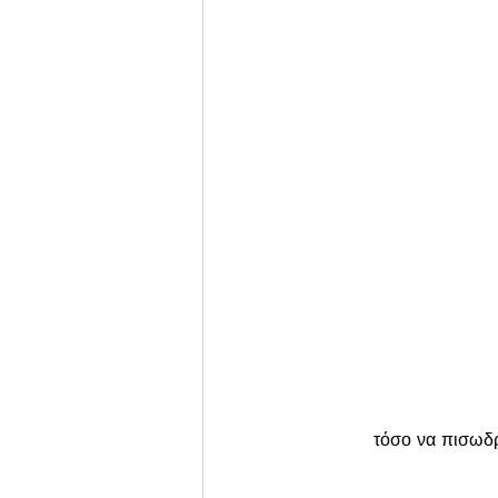
τόσο να πισωδρ