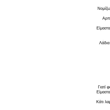
Νομίζω
Αρπά
Είμαστε
Λάδια
Γιατί 
Είμαστε
Κάτι λα