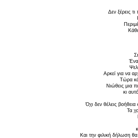
Δεν ξέρεις τι
Περιμέ
Κάθε
Σ
Ένα
Ψελ
Αρκεί για να αρχ
Τώρα κά
Νιώθεις μια π
κι αυτ
Όχι δεν θέλεις βοήθεια 
Τα χα
κ
Και την φιλική δήλωση θα