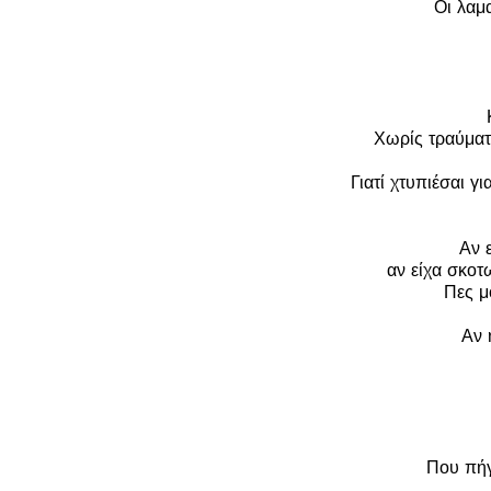
Οι λαμα
Χωρίς τραύματ
Γιατί χτυπιέσαι γι
Αν ε
αν είχα σκοτ
Πες μ
Αν 
Που πήγ