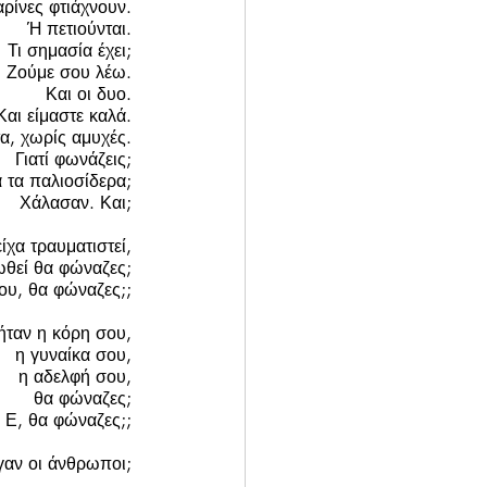
ρίνες φτιάχνουν. 
Ή πετιούνται. 
Τι σημασία έχει; 
Ζούμε σου λέω. 
Και οι δυο. 
Και είμαστε καλά. 
α, χωρίς αμυχές. 
Γιατί φωνάζεις; 
α τα παλιοσίδερα; 
Χάλασαν. Και; 
ίχα τραυματιστεί, 
ωθεί θα φώναζες; 
ου, θα φώναζες;; 
ήταν η κόρη σου, 
η γυναίκα σου, 
η αδελφή σου, 
θα φώναζες; 
Ε, θα φώναζες;; 
αν οι άνθρωποι; 