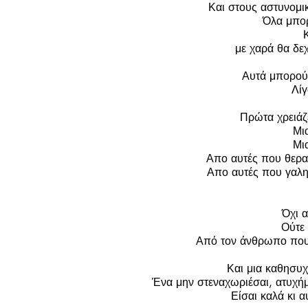
Και στους αστυνομικ
Όλα μπορ
με χαρά θα δεχ
Αυτά μπορούν
Λίγ
Πρώτα χρειάζε
Μι
Μι
Απο αυτές που θερα
Απο αυτές που γαλη
Όχι 
Ούτε
Από τον άνθρωπο που 
Και μια καθησυχ
Ένα μην στεναχωριέσαι, ατυχή
Είσαι καλά κι α