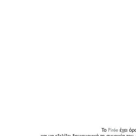
Το 
Pirée
 έχει ό