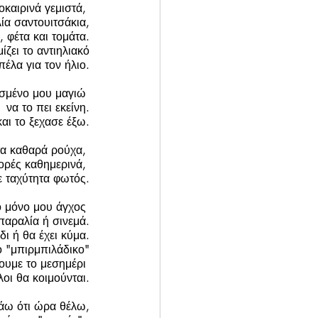
οκαιρινά γεμιστά, 
ία σαντουιτσάκια,
 φέτα και τομάτα.
ζει το αντιηλιακό
πέλα για τον ήλιο.
ασμένο μου μαγιώ 
να το πει εκείνη.
αι το ξεχασε έξω.
τα καθαρά ρούχα, 
ορές καθημερινά, 
ε ταχύτητα φωτός.
 μόνο μου άγχος 
 παραλία ή σινεμά.
δι ή θα έχει κύμα.
ο "μπιρμπιλάδικο"
ουμε το μεσημέρι 
λοι θα κοιμούνται.
νάω ότι ώρα θέλω,