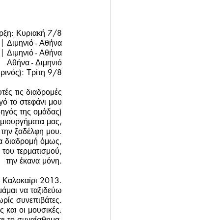
ρξη: Κυριακή 7/8
 | Διμηνιό - Αθήνα
 | Διμηνιό - Αθήνα
Αθήνα - Διμηνιό
ρινός): Τρίτη 9/8
τές τις διαδρομές
γό το στεφάνι μου
δηγός της ομάδας)
ημιουργήματα μας,
 την ξαδέλφη μου.
ία διαδρομή όμως,
η του τερματισμού,
την έκανα μόνη.
Καλοκαίρι 2013.
μάμαι να ταξιδεύω
ρίς συνεπιβάτες.
 και οι μουσικές.
αι το συναίσθημα.