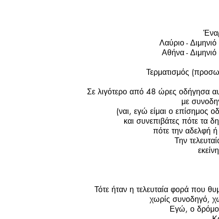
Ένα
Λαύριο - Διμηνιό
Αθήνα - Διμηνιό
Τερματισμός (προσω
Σε λιγότερο από 48 ώρες οδήγησα αυ
με συνοδη
(ναι, εγώ είμαι ο επίσημος ο
και συνεπιβάτες πότε τα δ
πότε την αδελφή ή
Την τελευτα
εκείν
Τότε ήταν η τελευταία φορά που θυ
χωρίς συνοδηγό, χω
Εγώ, ο δρόμος
Κ