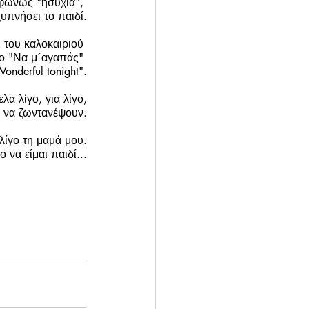
φώνως "ησυχία", 
ξυπνήσει το παιδί.
 του καλοκαιριού 
το "Να μ´αγαπάς" 
Wonderful tonight".
λα λίγο, για λίγο,
ς να ζωντανέψουν.
λίγο τη μαμά μου.
 να είμαι παιδί...