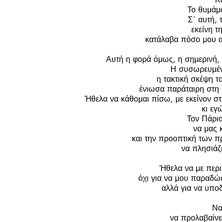
Το θυμάμ
Σ´ αυτή, 
εκείνη τ
κατάλαβα πόσο μου α
Αυτή η φορά όμως, η σημερινή, 
Η συσωρευμέν
η τακτική σκέψη τ
ένιωσα παράταιρη στη 
Ήθελα να κάθομαι πίσω, με εκείνον στο
κι εγ
Τον Πάρι
να μας 
και την προοπτική των 
να πλησιάζε
Ήθελα να με περι
όχι για να μου παραδώσ
αλλά για να υποδ
Να
να προλαβαίνει