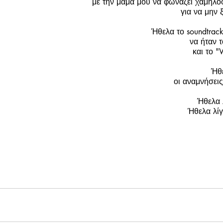
με την μαμά μου να φωνάζει χαμηλο
για να μην 
Ήθελα το soundtrack
να ήταν 
και το "
Ήθε
οι αναμνήσει
Ήθελα 
Ήθελα λίγο