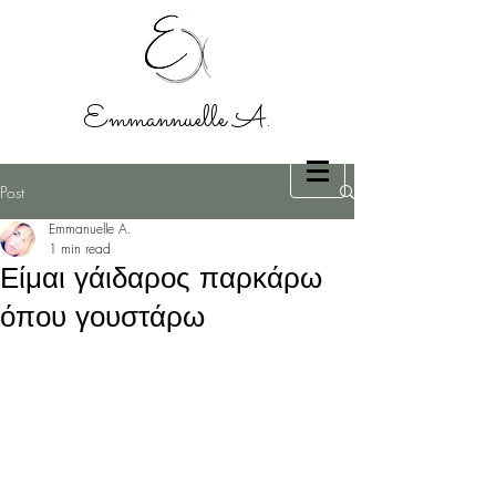
Emmannuelle A.
Post
Emmanuelle A.
1 min read
Είμαι γάιδαρος παρκάρω
όπου γουστάρω