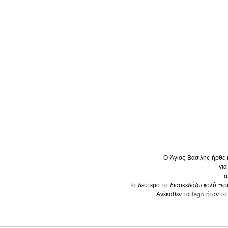
Ο Άγιος Βασίλης ήρθε κ
για
α
Το δεύτερο το διασκεδάζω πολύ περ
Ανέκαθεν τα Lego ήταν το 