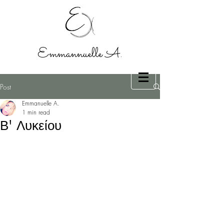
Emmannuelle A.
Post
Emmanuelle A.
1 min read
Β' Λυκείου