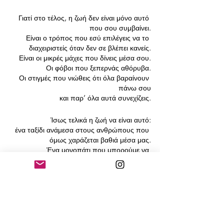
Γιατί στο τέλος, η ζωή δεν είναι μόνο αυτό 
που σου συμβαίνει.
Είναι ο τρόπος που εσύ επιλέγεις να το 
διαχειριστείς όταν δεν σε βλέπει κανείς.
Είναι οι μικρές μάχες που δίνεις μέσα σου.
 Οι φόβοι που ξεπερνάς αθόρυβα.
 Οι στιγμές που νιώθεις ότι όλα βαραίνουν 
πάνω σου
 και παρ’ όλα αυτά συνεχίζεις.
Ίσως τελικά η ζωή να είναι αυτό:
 ένα ταξίδι ανάμεσα στους ανθρώπους που 
όμως χαράζεται βαθιά μέσα μας.
 Ένα μονοπάτι που μπορούμε να 
μοιραστούμε,
 αλλά δεν μπορούμε να το μεταβιβάσουμε 
σε κανέναν.
Οι άνθρωποι περπατούν για λίγο δίπλα μας.
 Μας επηρεάζουν, μας αλλάζουν, μας 
διδάσκουν.
 Κάποιοι μένουν για πολύ.