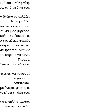
κρή και μεγάλη νίκη.
ω από τη δική του.
ν βλέπω να αλλάζει.
Να ωριμάζει.
ται στο κέντρο τους.
ιτυχία μιας μητέρας.
σκολη της δοκιμασία.
μο της άδειας φωλιάς
πειδή το παιδί φεύγει.
υγκίνηση που νιώθεις
που έπρεπε να κάνει.
Πέρασε.
γάλωσε το παιδί σου.
 πρέπει να χαίρεσαι.
Και χαίρομαι.
Απίστευτα.
με όνειρα, με φτερά.
εκδικήσει τη ζωή του.
ια σιωπηλή απώλεια.
πώλεια μιας εποχής.